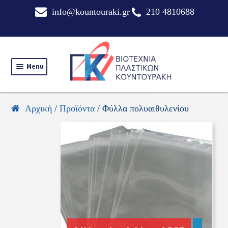
Skip
Skip
info@kountouraki.gr
210 4810688
to
to
navigation
content
Menu
Αρχική
/
Προϊόντα
/ Φύλλα πολυαιθυλενίου