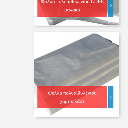
Φύλλα πολυαιθυλένιου LDPE
μαλακό
Φύλλα πολυαιθυλένιου
χαρτοπλάστ