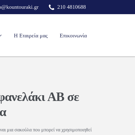
o@kountouraki.gr
210 4810688
Η Εταιρεία μας
Επικοινωνία
φανελάκι ΑΒ σε
τα
ναι μια σακούλα που μπορεί να χρησιμοποιηθεί