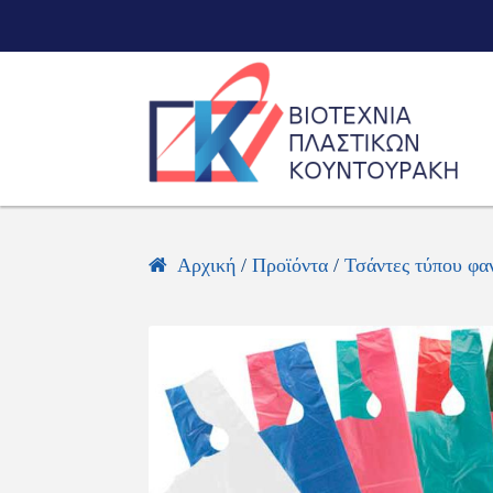
Skip
Skip
to
to
navigation
content
Αρχική
/
Προϊόντα
/
Τσάντες τύπου φα