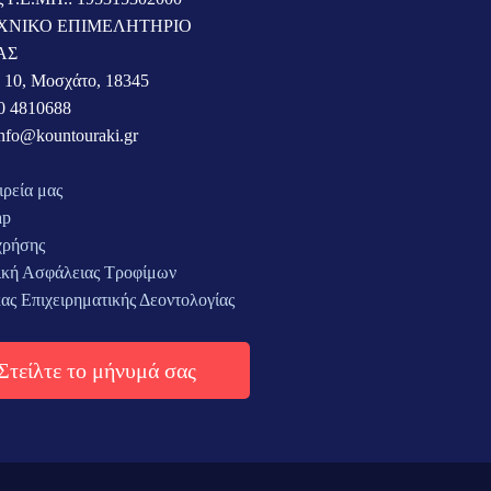
ΧΝΙΚΟ ΕΠΙΜΕΛΗΤΗΡΙΟ
ΑΣ
 10, Μοσχάτο, 18345
0 4810688
info@kountouraki.gr
ιρεία μας
ap
χρήσης
ική Ασφάλειας Τροφίμων
ας Επιχειρηματικής Δεοντολογίας
Στείλτε το μήνυμά σας