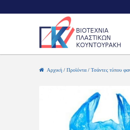
Skip
Skip
to
to
navigation
content
Αρχική
/
Προϊόντα
/
Τσάντες τύπου φα