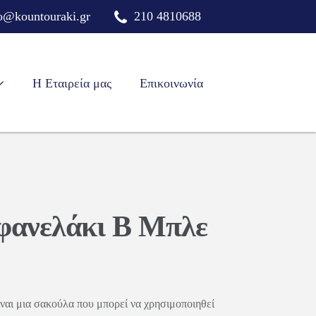
o@kountouraki.gr
210 4810688
Η Εταιρεία μας
Επικοινωνία
φανελάκι Β Μπλε
ναι μια σακούλα που μπορεί να χρησιμοποιηθεί