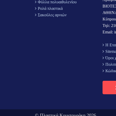
Φύλλα πολυαιθυλενίου
ΒΙΟΤΕ
Ρολά πλαστικά
ΑΘΗΝ
Σακούλες αρνιών
Κύπρου
Τηλ: 21
Email: 
Η Ετα
Sitem
Όροι 
Πολιτ
Κώδικ
© Πλαστικά Κουντουράκη 2026