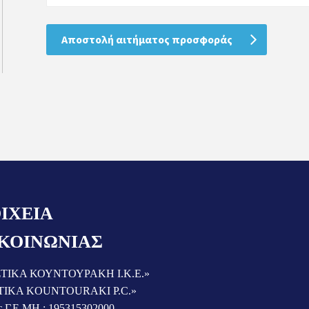
ΙΧΕΙΑ
ΚΟΙΝΩΝΙΑΣ
ΤΙΚΑ ΚΟΥΝΤΟΥΡΑΚΗ Ι.Κ.Ε.»
TIKA KOUNTOURAKI P.C.»
ς Γ.Ε.ΜΗ.: 195315302000