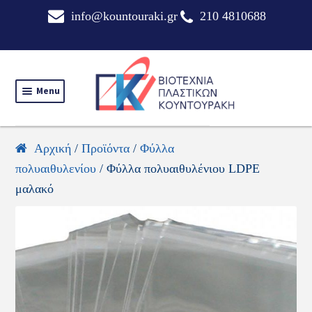
Skip
Skip
info@kountouraki.gr
210 4810688
to
to
navigation
content
Menu
Αρχική
/
Προϊόντα
/
Φύλλα
πολυαιθυλενίου
/ Φύλλα πολυαιθυλένιου LDPE
μαλακό